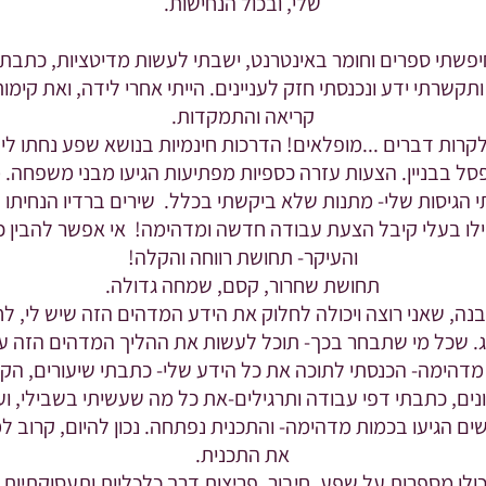
שלי, ובכול הנחישות.
יפשתי ספרים וחומר באינטרנט, ישבתי לעשות מדיטציות, כתבתי 
תקשרתי ידע ונכנסתי חזק לעניינים. הייתי אחרי לידה, ואת קימו
קריאה והתמקדות.
לקרות דברים ...מופלאים! הדרכות חינמיות בנושא שפע נחתו לי
סל בבניין. הצעות עזרה כספיות מפתיעות הגיעו מבני משפחה. מ
 הגיסות שלי- מתנות שלא ביקשתי בכלל. שירים ברדיו הנחיתו 
פילו בעלי קיבל הצעת עבודה חדשה ומדהימה! אי אפשר להבין כ
והעיקר- תחושת רווחה והקלה!
תחושת שחרור, קסם, שמחה גדולה.
בנה, שאני רוצה ויכולה לחלוק את הידע המדהים הזה שיש לי, ל
. שכל מי שתבחר בכך- תוכל לעשות את ההליך המדהים הזה ע
 מדהימה- הכנסתי לתוכה את כל הידע שלי- כתבתי שיעורים, הקל
נים, כתבתי דפי עבודה ותרגילים-את כל מה שעשיתי בשבילי, וע
שים הגיעו בכמות מדהימה- והתכנית נפתחה. נכון להיום, קרוב 
את התכנית.
ולן מספרות על שפע, חיבור, פריצות דרך כלכליות ותעסוקתיות,