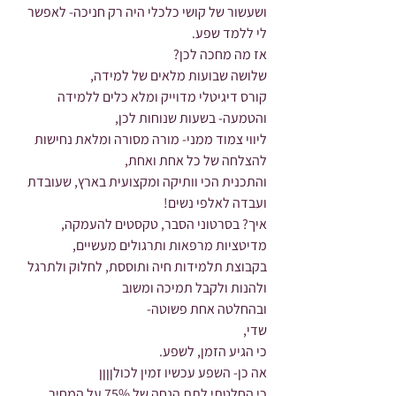
ושעשור של קושי כלכלי היה רק חניכה- לאפשר 
לי ללמד שפע.
אז מה מחכה לכן?
שלושה שבועות מלאים של למידה,
קורס דיגיטלי מדוייק ומלא כלים ללמידה 
והטמעה- בשעות שנוחות לכן,
ליווי צמוד ממני- מורה מסורה ומלאת נחישות 
להצלחה של כל אחת ואחת,
והתכנית הכי וותיקה ומקצועית בארץ, שעובדת 
ועבדה לאלפי נשים!
איך? בסרטוני הסבר, טקסטים להעמקה, 
מדיטציות מרפאות ותרגולים מעשיים,
בקבוצת תלמידות חיה ותוססת, לחלוק ולתרגל 
ולהנות ולקבל תמיכה ומשוב
ובהחלטה אחת פשוטה-
שדי,
כי הגיע הזמן, לשפע.
אה כן- השפע עכשיו זמין לכולןןןן
כי החלטתי לתת הנחה של 75% על המחיר 