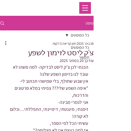
פוסט
כל הפוסטים
18 בינו׳ 2025
זמן קריאה 3 דקות
כל הפוסטים
צ'ק ליסט לזימון לשפע
תקשור
עודכן:
20 בספט׳ 2025
הכנתי לכן צ'ק ליסט לבדיקה- למה משהו לא 
עובד לנו בזימון השפע שלנו!
אין שבוע שחולף, בלי שמישהי תכתוב לי-
"איפה השפע שלי??? צפיתי במלא סרטונים 
והדרכות,
אני לגמרי מבינה-
זימנתי, מיגנטתי, דימיינתי, התפללתי…וכלום 
לא קורה!
עשיתי הכל לפי הספר,
אז למה בעצם אני לא מצליחה?"