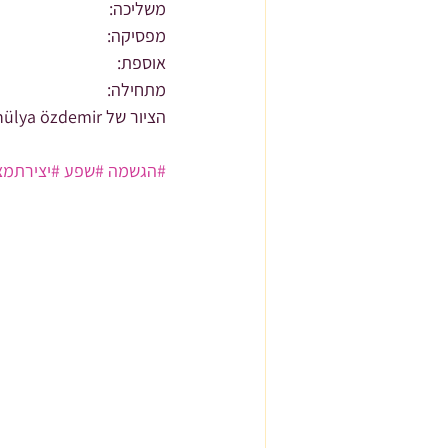
משליכה:
מפסיקה:
אוספת:
מתחילה:
הציור של hülya özdemir
#הגשמה
#שפע
#יצירתמצ