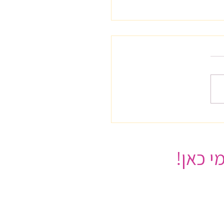
 כלכלית לרווחה פנימית
ה צעדים
י כאן!