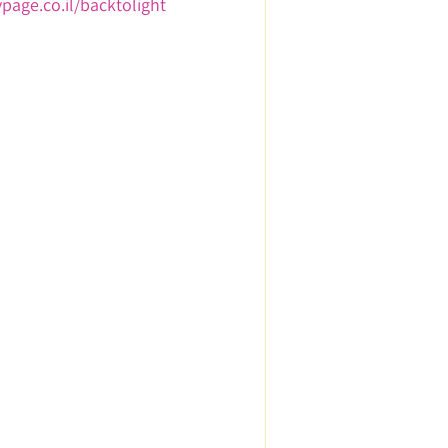
avpage.co.il/backtolight