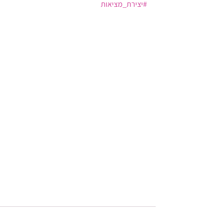
#יצירת_מציאות